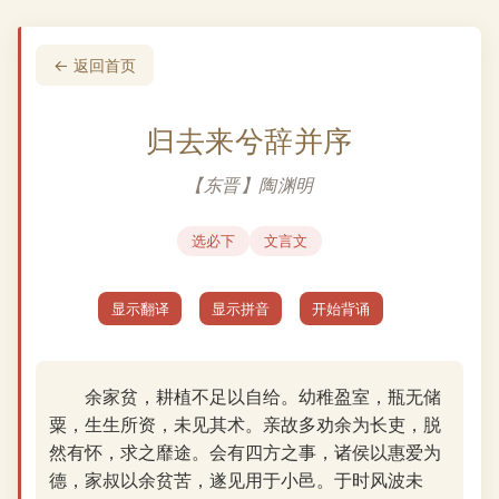
← 返回首页
归去来兮辞并序
【东晋】陶渊明
选必下
文言文
显示翻译
显示拼音
开始背诵
余家贫，耕植不足以自给。幼稚盈室，瓶无储
粟，生生所资，未见其术。亲故多劝余为长吏，脱
然有怀，求之靡途。会有四方之事，诸侯以惠爱为
德，家叔以余贫苦，遂见用于小邑。于时风波未