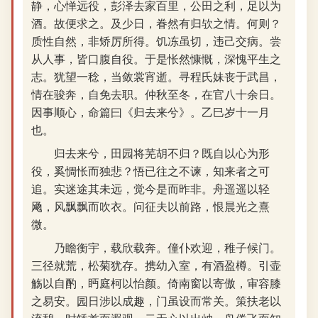
静，心惮远役，彭泽去家百里，公田之利，足以为
酒。故便求之。及少日，眷然有归欤之情。何则？
质性自然，非矫厉所得。饥冻虽切，违己交病。尝
从人事，皆口腹自役。于是怅然慷慨，深愧平生之
志。犹望一稔，当敛裳宵逝。寻程氏妹丧于武昌，
情在骏奔，自免去职。仲秋至冬，在官八十余日。
因事顺心，命篇曰《归去来兮》。乙巳岁十一月
也。
归去来兮，田园将芜胡不归？既自以心为形
役，奚惆怅而独悲？悟已往之不谏，知来者之可
追。实迷途其未远，觉今是而昨非。舟遥遥以轻
飏，风飘飘而吹衣。问征夫以前路，恨晨光之熹
微。
乃瞻衡宇，载欣载奔。僮仆欢迎，稚子候门。
三径就荒，松菊犹存。携幼入室，有酒盈樽。引壶
觞以自酌，眄庭柯以怡颜。倚南窗以寄傲，审容膝
之易安。园日涉以成趣，门虽设而常关。策扶老以