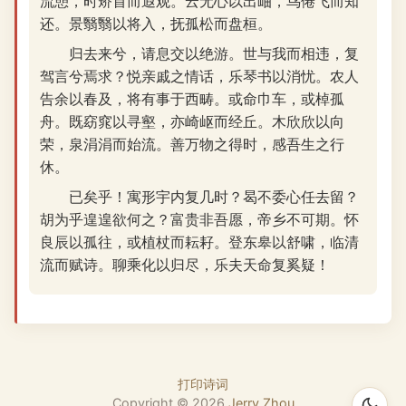
流憩，时矫首而遐观。云无心以出岫，鸟倦飞而知
还。景翳翳以将入，抚孤松而盘桓。
归去来兮，请息交以绝游。世与我而相违，复
驾言兮焉求？悦亲戚之情话，乐琴书以消忧。农人
告余以春及，将有事于西畴。或命巾车，或棹孤
舟。既窈窕以寻壑，亦崎岖而经丘。木欣欣以向
荣，泉涓涓而始流。善万物之得时，感吾生之行
休。
已矣乎！寓形宇内复几时？曷不委心任去留？
胡为乎遑遑欲何之？富贵非吾愿，帝乡不可期。怀
良辰以孤往，或植杖而耘耔。登东皋以舒啸，临清
流而赋诗。聊乘化以归尽，乐夫天命复奚疑！
打印诗词
Copyright ©
2026
Jerry Zhou